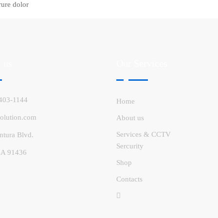
rure dolor
 us
Our Services
 403-1144
Home
solution.com
About us
Services & CCTV
ntura Blvd.
Sercurity
CA 91436
Shop
Contacts