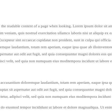
d by the readable content of a page when looking. Lorem ipsum dolor sit a
im veniam, quis nostrud exercitation ullamco laboris nisi ut aliquip ex
.Excepteur sint occaecat cupidatat non proident, sunt in culpa qui officia
mque laudantium, totam rem aperiam, eaque ipsa quae ab illoinventore ve
ernatur aut odit aut fugit, sed quia consequuntur magni dolores eos q
pisci velit, sed quia non numquam eius moditempora incidunt ut labore e
m accusantium doloremque laudantium, totam rem aperiam, eaque ipsa quae 
tas sit aspernatur aut odit aut fugit, sed quia consequuntur magni dol
tetur, adipisci velit, sed quia non numquam eius moditempora incidunt u
ed do eiusmod tempor incididunt ut labore et dolore magnaaliqua. Ut en