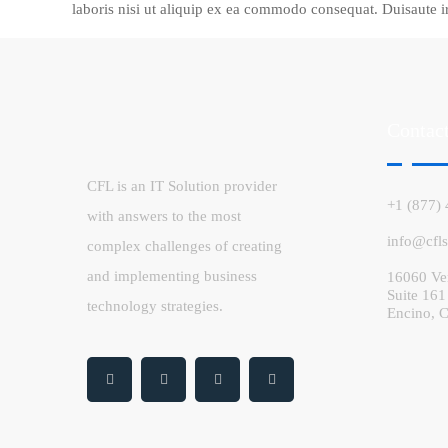
laboris nisi ut aliquip ex ea commodo consequat. Duisaute i
Contact
CFL is an IT Solution provider
+1 (877)
with answers to the most
info@cfl
complex challenges of creating
and implementing business
16060 Ve
Suite 161
technology strategies.
Encino, 