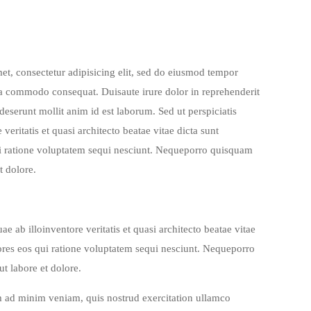
met, consectetur adipisicing elit, sed do eiusmod tempor
 ea commodo consequat. Duisaute irure dolor in reprehenderit
 deserunt mollit anim id est laborum. Sed ut perspiciatis
ritatis et quasi architecto beatae vitae dicta sunt
ui ratione voluptatem sequi nesciunt. Nequeporro quisquam
t dolore.
ab illoinventore veritatis et quasi architecto beatae vitae
ores eos qui ratione voluptatem sequi nesciunt. Nequeporro
t labore et dolore.
im ad minim veniam, quis nostrud exercitation ullamco