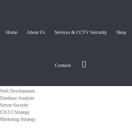
Home
About Us
Services & CCTV Sercurity
Shop
Analysis for tools
Contacts
All Services
Web Development
Database Analysis
Server Security
UX/UI Strategy
Marketing Strategy