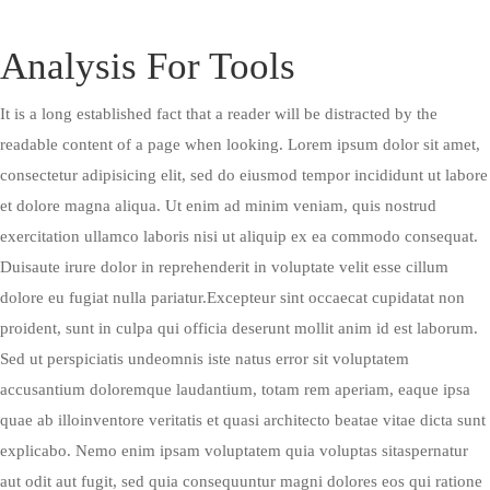
Analysis For Tools
It is a long established fact that a reader will be distracted by the
readable content of a page when looking. Lorem ipsum dolor sit amet,
consectetur adipisicing elit, sed do eiusmod tempor incididunt ut labore
et dolore magna aliqua. Ut enim ad minim veniam, quis nostrud
exercitation ullamco laboris nisi ut aliquip ex ea commodo consequat.
Duisaute irure dolor in reprehenderit in voluptate velit esse cillum
dolore eu fugiat nulla pariatur.Excepteur sint occaecat cupidatat non
proident, sunt in culpa qui officia deserunt mollit anim id est laborum.
Sed ut perspiciatis undeomnis iste natus error sit voluptatem
accusantium doloremque laudantium, totam rem aperiam, eaque ipsa
quae ab illoinventore veritatis et quasi architecto beatae vitae dicta sunt
explicabo. Nemo enim ipsam voluptatem quia voluptas sitaspernatur
aut odit aut fugit, sed quia consequuntur magni dolores eos qui ratione